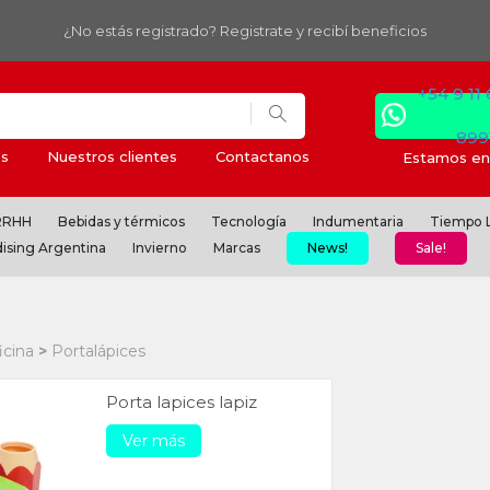
¿No estás registrado? Registrate y recibí beneficios
+54 9 11
899
s
Nuestros clientes
Contactanos
Estamos en 
 RRHH
Bebidas y térmicos
Tecnología
Indumentaria
Tiempo L
ising Argentina
Invierno
Marcas
News!
Sale!
icina
Portalápices
Porta lapices lapiz
Ver más