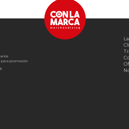
La
Cl
Tr
arios
Co
s para promoción
Of
18
N