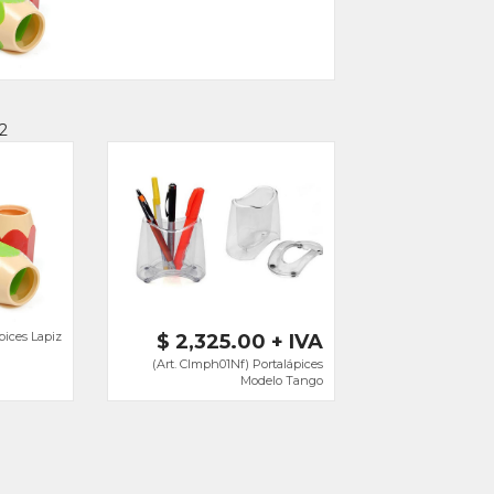
2
pices Lapiz
$ 2,325.00 + IVA
(Art. Clmph01Nf) Portalápices
Modelo Tango