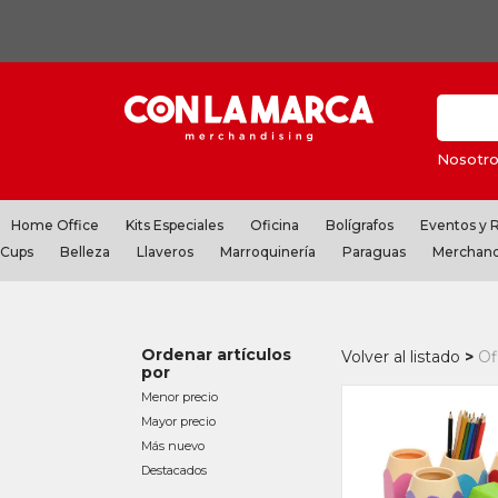
Nosotro
Home Office
Kits Especiales
Oficina
Bolígrafos
Eventos y
Cups
Belleza
Llaveros
Marroquinería
Paraguas
Merchand
Ordenar artículos
Volver al listado
Of
por
Menor precio
Mayor precio
Más nuevo
Destacados