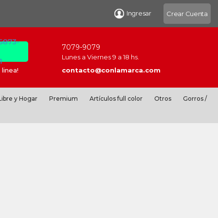
Ingresar
Crear Cuenta
 6873-
7079-9079
Lunes a Viernes 9 a 18 hs.
1
linea!
contacto@conlamarca.com
ibre y Hogar
Premium
Artículos full color
Otros
Gorros /