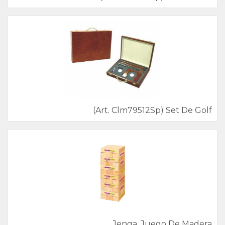
(Art. Clm79512Sp) Set De Golf
Jenga. Juego De Madera