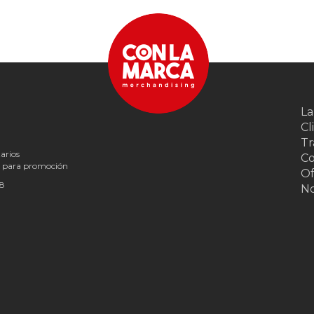
La
Cl
Tr
arios
Co
s para promoción
Of
18
N