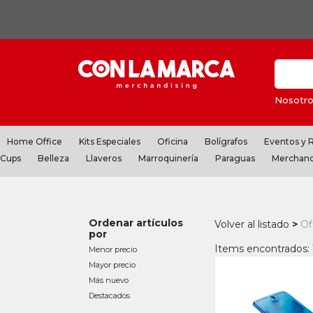
Nosotro
Home Office
Kits Especiales
Oficina
Bolígrafos
Eventos y
Cups
Belleza
Llaveros
Marroquinería
Paraguas
Merchand
Ordenar artículos
Volver al listado
Of
por
Items encontrados: 
Menor precio
Mayor precio
Más nuevo
Destacados