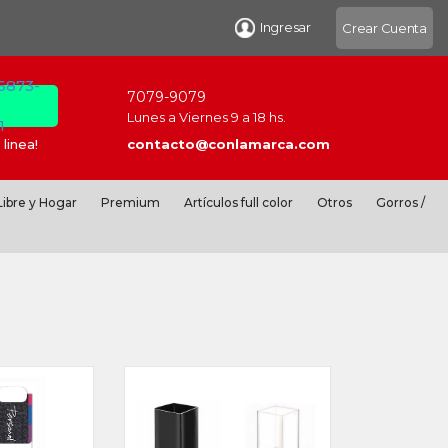
Ingresar
Crear Cuenta
 6873-
7079-9079
Lunes a Viernes 9 a 18 hs.
1
linea!
contacto@conlamarca.com
ibre y Hogar
Premium
Artículos full color
Otros
Gorros /