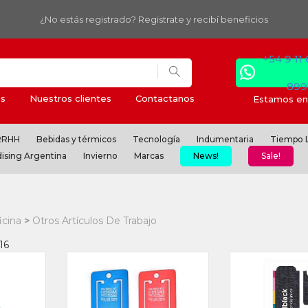
¿No estás registrado? Registrate y recibí beneficios
+54 9 11
899
s
Nuestros clientes
Contactanos
Estamos en 
 RRHH
Bebidas y térmicos
Tecnología
Indumentaria
Tiempo L
ising Argentina
Invierno
Marcas
News!
Sale!
icina
Otros Artículos De Trabajo
16