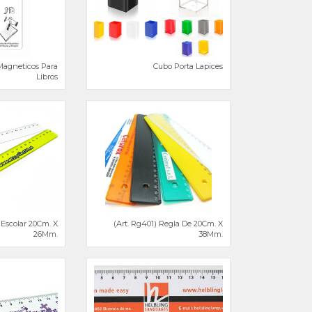
Magneticos Para
Cubo Porta Lapices
Libros
 Escolar 20Cm. X
(Art. Rg401) Regla De 20Cm. X
26Mm.
38Mm.