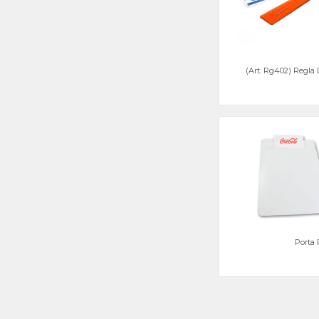
(Art. Rg402) Regla
Porta 