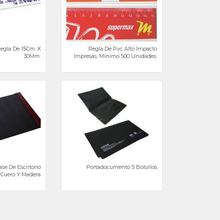
Regla De 15Cm. X
Regla De Pvc Alto Impacto
30Mm.
Impresas. Mínimo 500 Unidades.
se De Escritorio
Portadocumento 5 Bolsillos
 Cuero Y Madera