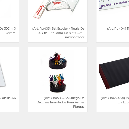
 De 30Cm. X
(Art. Rg403) Set Escolar - Regla De
(Art. Rg404) 
38Mm.
20 Cm. - Ecuadra De 60º Y 45º -
Transportador
Planilla A4
(Art. Clm5504Sp) Juego De
(Art. Clm224Sp) Ba
Broches Imantados Para Armar
En Eco
Figuras