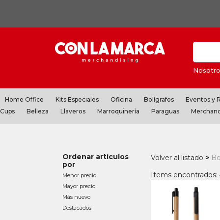
Nosotro
Home Office
Kits Especiales
Oficina
Bolígrafos
Eventos y
Cups
Belleza
Llaveros
Marroquinería
Paraguas
Merchand
Ordenar artículos
Volver al listado
Bo
por
Items encontrados:
Menor precio
Mayor precio
Más nuevo
Destacados