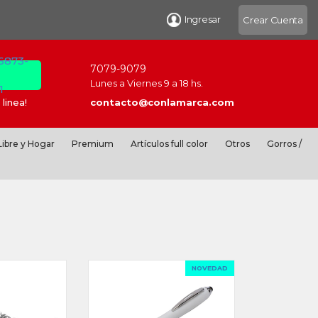
Ingresar
Crear Cuenta
 6873-
7079-9079
Lunes a Viernes 9 a 18 hs.
1
linea!
contacto@conlamarca.com
ibre y Hogar
Premium
Artículos full color
Otros
Gorros /
NOVEDAD