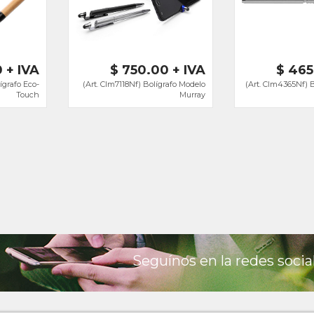
 + IVA
$ 750.00 + IVA
$ 465
ígrafo Eco-
(Art. Clm7118Nf) Bolígrafo Modelo
(Art. Clm4365Nf) 
Touch
Murray
Seguínos en la redes socia