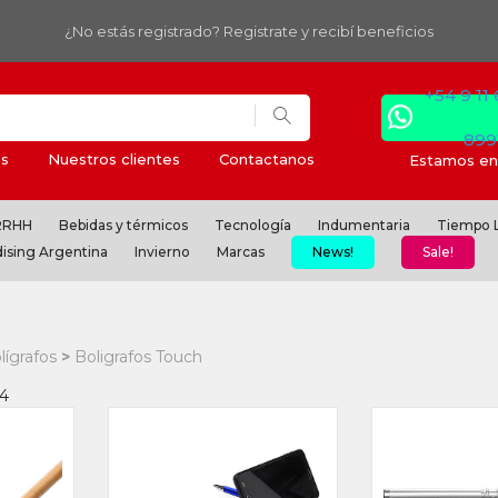
¿No estás registrado? Registrate y recibí beneficios
+54 9 11
899
s
Nuestros clientes
Contactanos
Estamos en 
 RRHH
Bebidas y térmicos
Tecnología
Indumentaria
Tiempo L
ising Argentina
Invierno
Marcas
News!
Sale!
lígrafos
Boligrafos Touch
 4