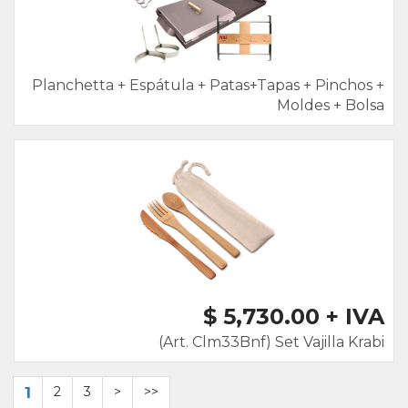
Planchetta + Espátula + Patas+Tapas + Pinchos +
Moldes + Bolsa
$ 5,730.00 + IVA
(Art. Clm33Bnf) Set Vajilla Krabi
1
2
3
>
>>