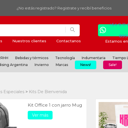
¿No estás registrado? Registrate y recibí beneficios
+54 9 11
899
s
Nuestros clientes
Contactanos
Estamos en 
 RRHH
Bebidas y térmicos
Tecnología
Indumentaria
Tiempo L
ising Argentina
Invierno
Marcas
News!
Sale!
ts Especiales
Kits De Bienvenida
Kit Office 1 con jarro Mug
Ver más