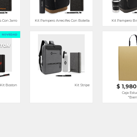
s Con Jarro
Kit Pampero Arrecifes Con Botella
Kit Pampero Br
NOVEDAD
Kit Boston
Kit Stripe
$ 1,980
Caja Estu
"Bien