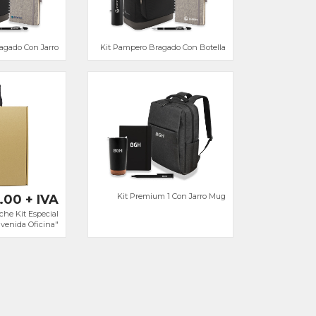
agado Con Jarro
Kit Pampero Bragado Con Botella
Kit Premium 1 Con Jarro Mug
.00 + IVA
che Kit Especial
venida Oficina"