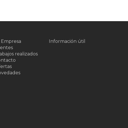
 Empresa
Información útil
ientes
abajos realizados
ntacto
ertas
ovedades