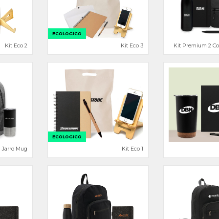
ECOLOGICO
Kit Eco 2
Kit Eco 3
Kit Premium 2 Con
ECOLOGICO
n Jarro Mug
Kit Eco 1