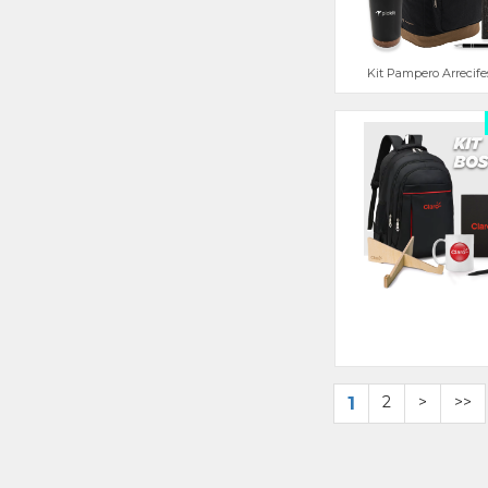
Kit Pampero Arrecife
1
2
>
>>