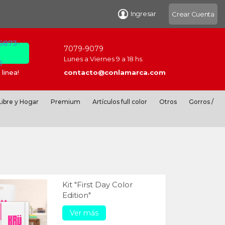
Ingresar
Crear Cuenta
 6873-
7079-9079
Lunes a Viernes 9 a 18 hs.
1
linea!
contacto@conlamarca.com
ibre y Hogar
Premium
Artículos full color
Otros
Gorros /
Kit "First Day Color
Edition"
Ver más