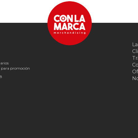
La
Cl
Tr
arios
Co
s para promoción
Of
18
N