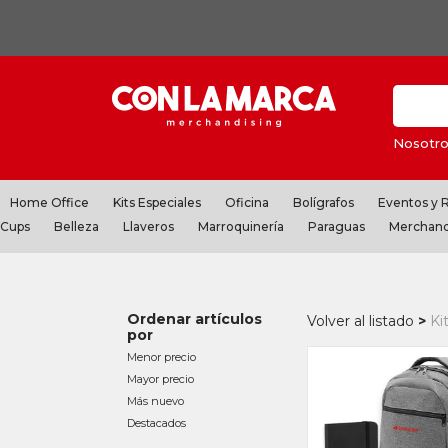
Nosotro
Home Office
Kits Especiales
Oficina
Bolígrafos
Eventos y
Cups
Belleza
Llaveros
Marroquinería
Paraguas
Merchand
Ordenar artículos
Volver al listado
Ki
por
Menor precio
Mayor precio
Más nuevo
Destacados